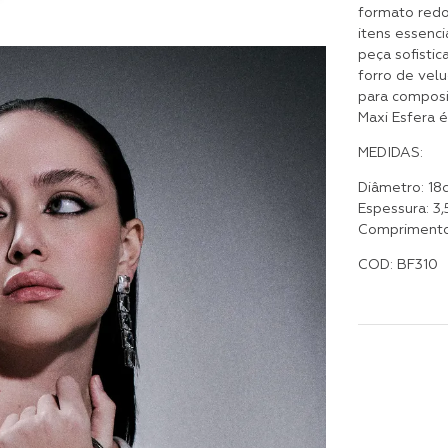
formato redo
itens essenci
peça sofisti
forro de velu
para composi
Maxi Esfera é
MEDIDAS:
Diâmetro: 18
Espessura: 3
Comprimento
COD: BF310