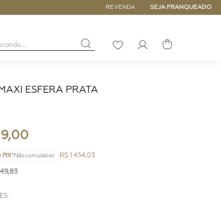
5% de DESCONTO NA PRIMEIRA COM
REVENDA
SEJA FRANQUEADO
buscando...
LISTA
DE
DESEJOS
MAXI ESFERA PRATA
NANO
DE
PEQUENA
MÉDIA
9
,
00
GRANDE
R$ 1.454,03
 PIX
*Não cumulativo
49
,
83