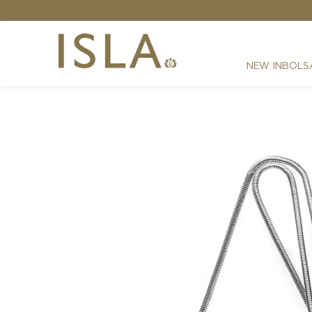
NEW IN
BOLS
FESTAS
RESORT
DIA A DIA
BEST SELLER
NOITE
ATHLEISURE
SIRENA MONOGRAMA