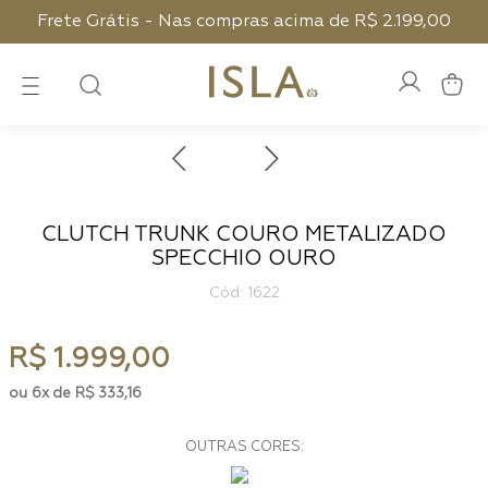
Frete Grátis - Nas compras acima de R$ 2.199,00
CLUTCH TRUNK COURO METALIZADO
SPECCHIO OURO
:
1622
R$
1
.
999
,
00
6
R$
333
,
16