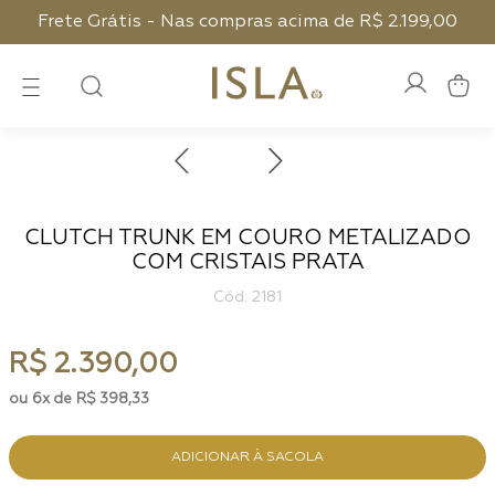
Frete Grátis - Nas compras acima de R$ 2.199,00
CLUTCH TRUNK EM COURO METALIZADO
COM CRISTAIS PRATA
:
2181
R$
2
.
390
,
00
6
R$
398
,
33
ADICIONAR À SACOLA