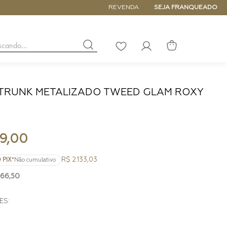
5% de DESCONTO NA PRIMEIRA COM
REVENDA
SEJA FRANQUEADO
buscando...
LISTA
DE
DESEJOS
TRUNK METALIZADO TWEED GLAM ROXY
NANO
DE
PEQUENA
MÉDIA
9
,
00
GRANDE
R$ 2.133,03
 PIX
*Não cumulativo
366
,
50