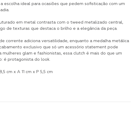
 a escolha ideal para ocasiões que pedem sofisticação com um
adia.
uturado em metal contrasta com o tweed metalizado central,
go de texturas que destaca o brilho e a elegância da peça.
de corrente adiciona versatilidade, enquanto a medalha metálica
acabamento exclusivo que só um acessório statement pode
a mulheres glam e fashionistas, essa clutch é mais do que um
 é protagonista do look.
,5 cm x A 11 cm x P 5,5 cm