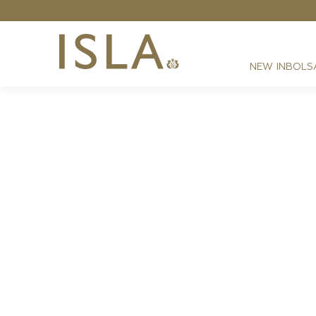
NEW IN
BOLS
FESTAS
RESORT
DIA A DIA
BEST SELLER
NOITE
ATHLEISURE
SIRENA MONOGRAMA