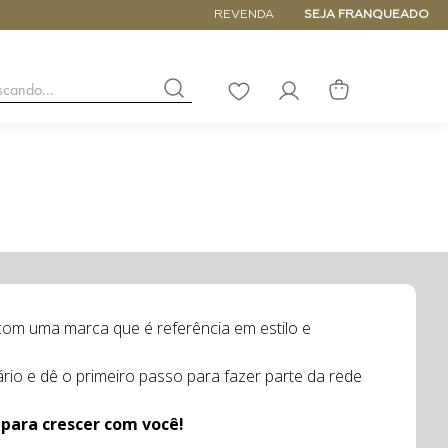
ATÉ 6x SEM JUROS
REVENDA
SEJA FRANQUEADO
buscando...
LISTA
DE
DESEJOS
NANO
DE
PEQUENA
MÉDIA
GRANDE
om uma marca que é referência em estilo e
rio e dê o primeiro passo para fazer parte da rede
para crescer com você!