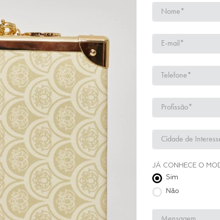
JÁ CONHECE O MO
Sim
Não