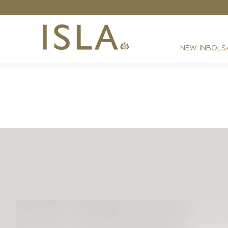
Grátis - Nas compras acima de R$ 2199,00
NEW IN
BOLS
FESTAS
RESORT
DIA A DIA
BEST SELLER
NOITE
ATHLEISURE
SIRENA MONOGRAMA