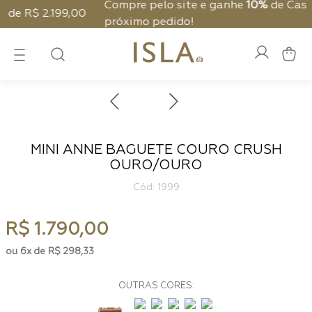
Compre pelo site e ganhe
10%
de Cashback no seu
0
próximo pedido!
MINI ANNE BAGUETE COURO CRUSH
OURO/OURO
:
1999
R$
1
.
790
,
00
6
R$
298
,
33