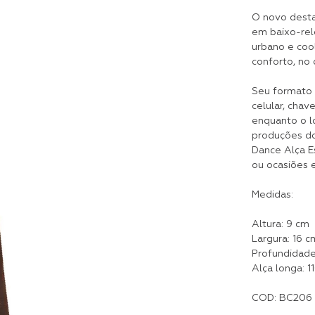
O novo desta
em baixo-rele
urbano e coo
conforto, no 
Seu formato 
celular, cha
enquanto o l
produções do 
Dance Alça E
ou ocasiões 
Medidas:
Altura: 9 cm
Largura: 16 c
Profundidade
Alça longa: 1
COD: BC206