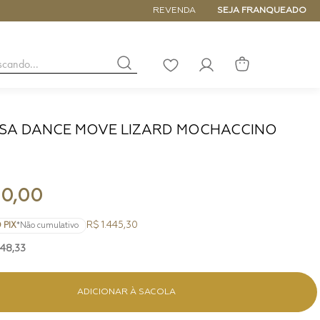
5% de DESCONTO NA PRIMEIRA COM
REVENDA
SEJA FRANQUEADO
buscando...
LISTA
DE
DESEJOS
LSA DANCE MOVE LIZARD MOCHACCINO
NANO
DE
PEQUENA
MÉDIA
90
,
00
GRANDE
R$ 1.445,30
 PIX
*Não cumulativo
48
,
33
ADICIONAR À SACOLA