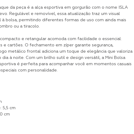
que da peça é a alça esportiva em gorgurão com o nome ISLA
vo. Regulável e removível, essa atualização traz um visual
l à bolsa, permitindo diferentes formas de uso com ainda mais
ombro ou a tiracolo.
compacto e retangular acomoda com facilidade o essencial:
ves e cartões. O fechamento em zíper garante segurança,
ogo metálico frontal adiciona um toque de elegância que valoriza
dia à noite. Com um brilho sutil e design versátil, a Mini Bolsa
sportiva é perfeita para acompanhar você em momentos casuais
especiais com personalidade.
m
: 5,5 cm
10 cm