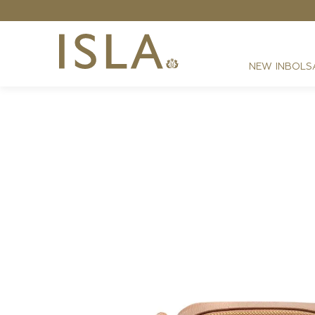
NEW IN
BOLS
FESTAS
RESORT
DIA A DIA
BEST SELLER
NOITE
ATHLEISURE
SIRENA MONOGRAMA