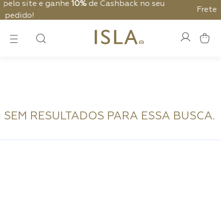
ack no seu
Frete Grátis - Nas compras acima de R
SEM RESULTADOS PARA ESSA BUSCA.