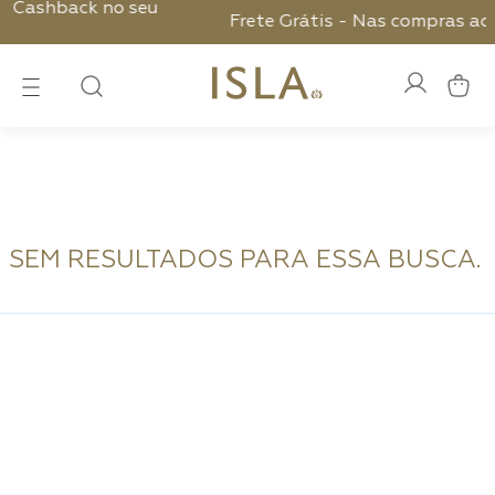
eu
Frete Grátis - Nas compras acima de R$ 2.199,
SEM RESULTADOS PARA ESSA BUSCA.