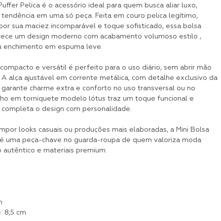
Puffer Pelica é o acessório ideal para quem busca aliar luxo,
 tendência em uma só peça. Feita em couro pelica legítimo,
por sua maciez incomparável e toque sofisticado, essa bolsa
rece um design moderno com acabamento volumoso estilo ,
u enchimento em espuma leve.
ompacto e versátil é perfeito para o uso diário, sem abrir mão
 A alça ajustável em corrente metálica, com detalhe exclusivo da
 garante charme extra e conforto no uso transversal ou no
ho em torniquete modelo lótus traz um toque funcional e
e completa o design com personalidade.
mpor looks casuais ou produções mais elaboradas, a Mini Bolsa
a é uma peça-chave no guarda-roupa de quem valoriza moda
lo autêntico e materiais premium.
m
: 8,5 cm