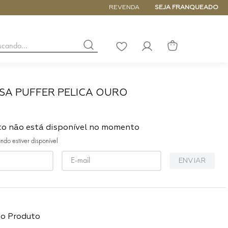
5% de DESCONTO NA PRIMEIRA COM
REVENDA
SEJA FRANQUEADO
buscando...
LISTA
DE
DESEJOS
LSA PUFFER PELICA OURO
NANO
DE
PEQUENA
to não está disponível no momento
MÉDIA
do estiver disponível
GRANDE
ENVIAR
do Produto