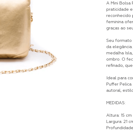
A Mini Bolsa 
praticidade e
reconhecido 
feminina ofe
graças ao se
Seu formato c
da elegância.
medalha Isla,
ombro. O fec
refinado, qu
Ideal para co
Puffer Pelic
autoral, esti
MEDIDAS:
Altura: 15 cm
Largura: 21 c
Profundidade