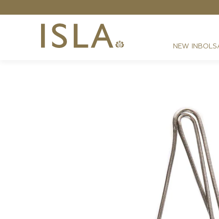
 Grátis - Nas compras acima de R$ 2199,00
NEW IN
BOLS
FESTAS
RESORT
DIA A DIA
BEST SELLER
NOITE
ATHLEISURE
SIRENA MONOGRAMA