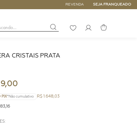
ATÉ 6x SEM JUROS
REVENDA
SEJA FRANQUEADO
buscando...
LISTA
DE
DESEJOS
ERA CRISTAIS PRATA
NANO
DE
PEQUENA
MÉDIA
9
,
00
GRANDE
R$ 1.648,03
 PIX
*Não cumulativo
83
,
16