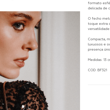
formato esfér
delicada de c
O fecho metá
toque extra d
versatilidade
Compacta, ma
luxuosos e o
presença únic
Medidas: 13 c
COD: BF321