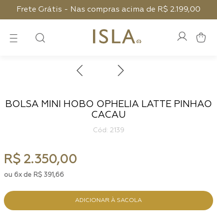
Frete Grátis - Nas compras acima de R$ 2.199,00
BOLSA MINI HOBO OPHELIA LATTE PINHAO
CACAU
:
2139
R$
2
.
350
,
00
6
R$
391
,
66
ADICIONAR À SACOLA