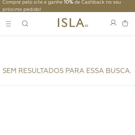
ite e ganhe
10%
de Cashback no seu
Frete Grátis 
o!
SEM RESULTADOS PARA ESSA BUSCA.