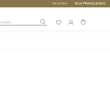
5% de DESCONTO NA PRIMEIRA COM
REVENDA
SEJA FRANQUEADO
buscando...
LISTA
DE
DESEJOS
NANO
DE
PEQUENA
MÉDIA
GRANDE