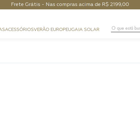
Frete Grátis - Nas compras acima de R$ 2199,00
O que está 
AS
ACESSÓRIOS
VERÃO EUROPEU
GAIA SOLAR
BAG CHARM
COURO
FESTA
CLUTCH
PHONE POUCH
HANDMA
PRAIA
BAGUETE
CARTEIRA
DIA A DIA
HOBO
ALÇAS
NOITE
SHOULDER BAG
PHONE CASE
FLAP
LENÇO
CROSSBODY
CINTOS
TOP HANDLE
BUCKET
TRUNK
ESFERA
TOTE BAG
MÁXI SHOPPER