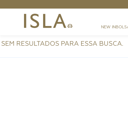
NEW IN
BOLS
SEM RESULTADOS PARA ESSA BUSCA.
FESTAS
RESORT
DIA A DIA
BEST SELLER
NOITE
ATHLEISURE
SIRENA MONOGRAMA