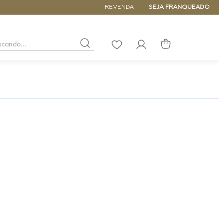
5% de DESCONTO NA PRIMEIRA COM
REVENDA
SEJA FRANQUEADO
buscando...
LISTA
DE
DESEJOS
NANO
DE
PEQUENA
MÉDIA
GRANDE