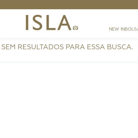
NEW IN
BOLS
SEM RESULTADOS PARA ESSA BUSCA.
FESTAS
RESORT
DIA A DIA
BEST SELLER
NOITE
ATHLEISURE
SIRENA MONOGRAMA