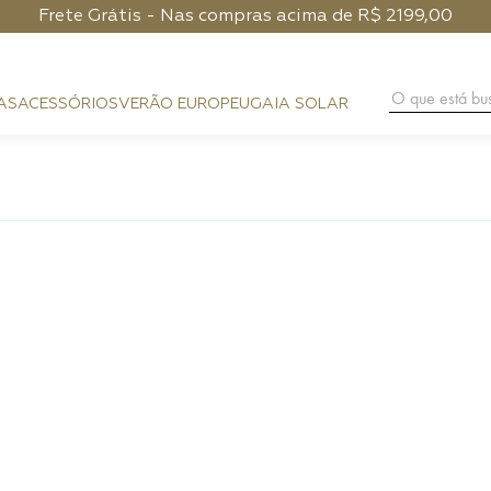
Frete Grátis - Nas compras acima de R$ 2199,00
O que está 
AS
ACESSÓRIOS
VERÃO EUROPEU
GAIA SOLAR
BAG CHARM
COURO
FESTA
CLUTCH
PHONE POUCH
HANDMA
PRAIA
BAGUETE
CARTEIRA
DIA A DIA
HOBO
ALÇAS
NOITE
SHOULDER BAG
PHONE CASE
FLAP
LENÇO
CROSSBODY
CINTOS
TOP HANDLE
BUCKET
TRUNK
ESFERA
TOTE BAG
MÁXI SHOPPER