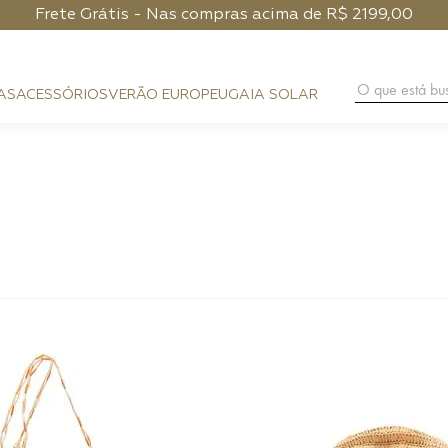
Frete Grátis - Nas compras acima de R$ 2199,00
O que está 
AS
ACESSÓRIOS
VERÃO EUROPEU
GAIA SOLAR
BAG CHARM
COURO
FESTA
CLUTCH
PHONE POUCH
HANDMA
PRAIA
BAGUETE
CARTEIRA
DIA A DIA
HOBO
ALÇAS
NOITE
SHOULDER BAG
PHONE CASE
FLAP
LENÇO
CROSSBODY
CINTOS
TOP HANDLE
BUCKET
TRUNK
ESFERA
TOTE BAG
MÁXI SHOPPER