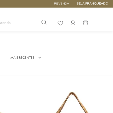
5% de DESCONTO NA PRIMEIRA COM
REVENDA
SEJA FRANQUEADO
buscando...
LISTA
DE
DESEJOS
NANO
DE
MAIS RECENTES
PEQUENA
MÉDIA
GRANDE