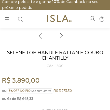
Compre pelo site e ganhe
10%
de Cashback no seu
próximo pedido!
SELENE TOP HANDLE RATTAN E COURO
CHANTILLY
:
1800
R$
3
.
890
,
00
ou
R$ 3.773,30
3
% OFF NO PIX
*Não cumulativo
6
R$
648
,
33