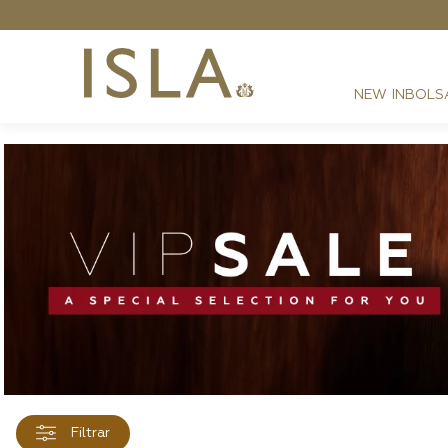
NEW IN
BOLS
FESTAS
RESORT
DIA A DIA
BEST SELLER
NOITE
ATHLEISURE
SIRENA MONOGRAMA
Filtrar