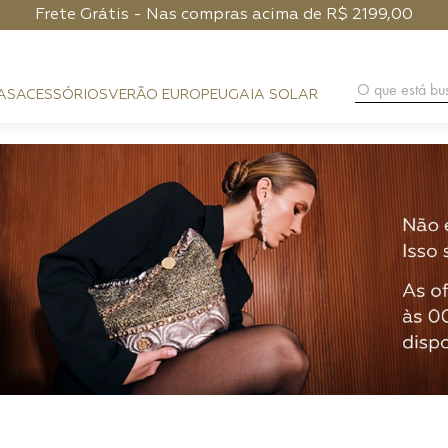
Frete Grátis - Nas compras acima de R$ 2199,00
O que está 
AS
ACESSÓRIOS
VERÃO EUROPEU
GAIA SOLAR
BAG CHARM
COURO
FESTA
CLUTCH
PHONE POUCH
HANDMA
PRAIA
BAGUETE
CARTEIRA
DIA A DIA
HOBO
ALÇAS
NOITE
SHOULDER BAG
PHONE CASE
FLAP
LENÇO
CROSSBODY
CINTOS
TOP HANDLE
BUCKET
TRUNK
ESFERA
TOTE BAG
MÁXI SHOPPER