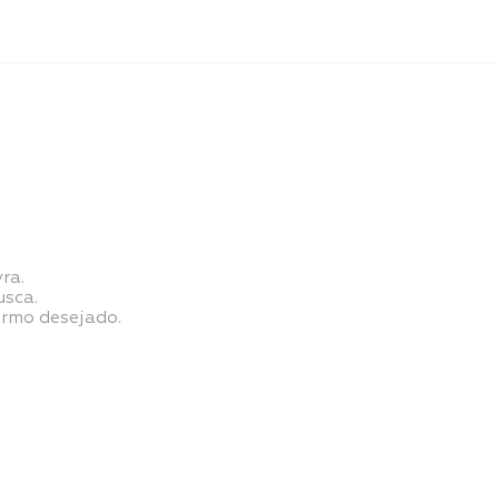
ra.
usca.
ermo desejado.