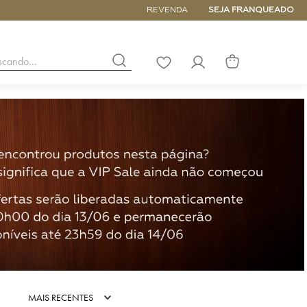
5% de DESCONTO NA PRIMEIRA COM
REVENDA
SEJA FRANQUEADO
buscando...
LISTA
DE
DESEJOS
NANO
DE
PEQUENA
MÉDIA
GRANDE
MAIS RECENTES