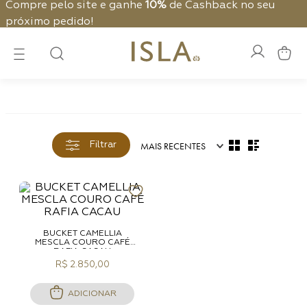
Compre pelo site e ganhe
10%
de Cashback no seu
próximo pedido!
MAIS RECENTES
Filtrar
BUCKET CAMELLIA
MESCLA COURO CAFÉ
RAFIA CACAU
R$ 2.850,00
ADICIONAR