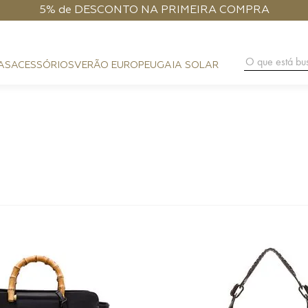
5% de DESCONTO NA PRIMEIRA COMPRA
O que está 
AS
ACESSÓRIOS
VERÃO EUROPEU
GAIA SOLAR
BAG CHARM
COURO
FESTA
CLUTCH
PHONE POUCH
HANDMA
PRAIA
BAGUETE
CARTEIRA
DIA A DIA
HOBO
ALÇAS
NOITE
SHOULDER BAG
PHONE CASE
FLAP
LENÇO
CROSSBODY
CINTOS
TOP HANDLE
BUCKET
TRUNK
ESFERA
TOTE BAG
MÁXI SHOPPER