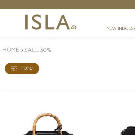
Grátis - Nas compras acima de R$ 2199,00
NEW IN
BOLS
SALE 30%
FESTAS
RESORT
DIA A DIA
Filtrar
BEST SELLER
NOITE
ATHLEISURE
SIRENA MONOGRAMA