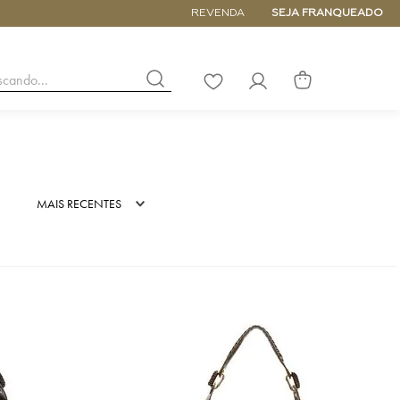
ATÉ 6x SEM JUROS
REVENDA
SEJA FRANQUEADO
buscando...
LISTA
DE
DESEJOS
NANO
DE
MAIS RECENTES
PEQUENA
MÉDIA
GRANDE