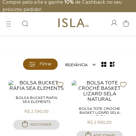
Compre pelo site e ganhe
10%
de Cashback no seu
próximo pedido!
RELEVÂNCIA
Filtrar
BOLSA BUCKET RÁFIA
SEA ELEMENTS
BOLSA TOTE CROCHÊ
R$ 2.590,00
BASKET LIZARD SELA
NATURAL
R$ 2.990,00
ADICIONAR
ADICIONAR